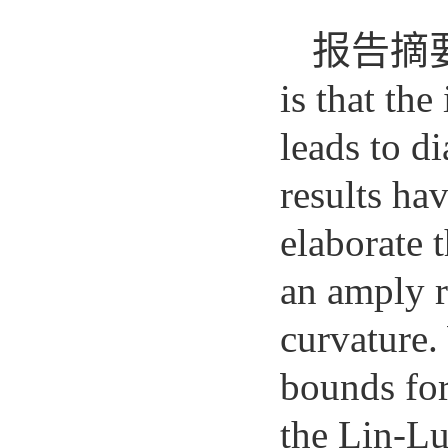
报告摘
is that th
leads to d
results hav
elaborate t
an amply r
curvature.
bounds for
the Lin-Lu